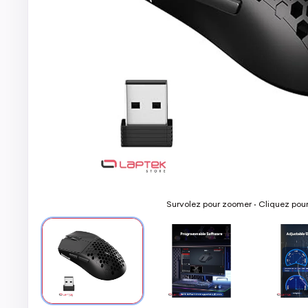
Survolez pour zoomer · Cliquez pou