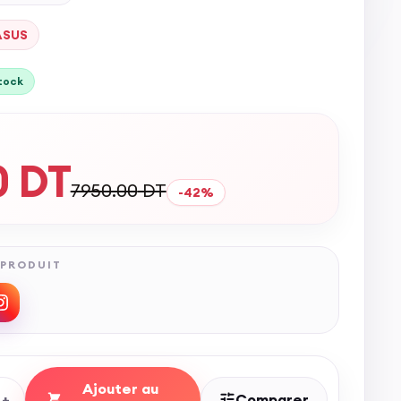
ASUS
tock
0
DT
7950.00
DT
-
42
%
 PRODUIT
Ajouter au
+
Comparer