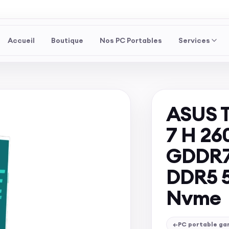
Accueil
Boutique
Nos PC Portables
Services
ASUS T
7 H 26
GDDR7 
DDR5 5
Nvme
←
PC portable ga