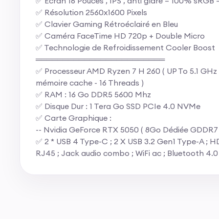
✅ Ecran 16 Pouces , IPS , anti glare – 100% sRGB
✅ Résolution 2560x1600 Pixels
✅ Clavier Gaming Rétroéclairé en Bleu
✅ Caméra FaceTime HD 720p + Double Micro
✅ Technologie de Refroidissement Cooler Boost
════════════════════════
✅ Processeur AMD Ryzen 7 H 260 ( UP To 5.1 GHz
mémoire cache - 16 Threads )
✅ RAM : 16 Go DDR5 5600 Mhz
✅ Disque Dur : 1 Tera Go SSD PCIe 4.0 NVMe
✅ Carte Graphique :
-- Nvidia GeForce RTX 5050 ( 8Go Dédiée GDDR7 
✅ 2 * USB 4 Type-C ; 2 X USB 3.2 Gen1 Type-A ; H
RJ45 ; Jack audio combo ; WiFi ac ; Bluetooth 4.0 .