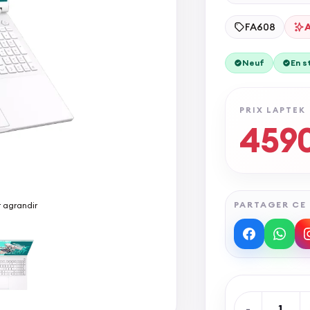
FA608
Neuf
En s
PRIX LAPTEK
459
PARTAGER CE
r agrandir
-
1