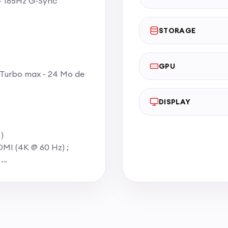
 – 165Hz G-Sync
STORAGE
GPU
 Turbo max - 24 Mo de
DISPLAY
)
DMI (4K @ 60 Hz) ;
..