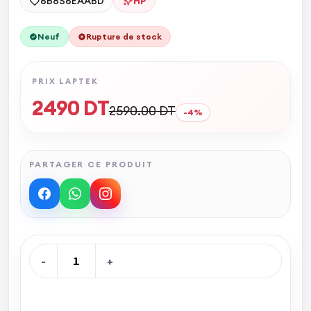
6B8S6EAABD
HP
Neuf
Rupture de stock
PRIX LAPTEK
2490
DT
2590.00
DT
-
4
%
PARTAGER CE PRODUIT
-
1
+
Rupture de stock