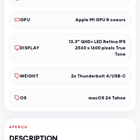
GPU
Apple M1 GPU 8 coeurs
13.3" QHD+ LED Retina IPS
DISPLAY
2560 x 1600 pixels True
Tone
WEIGHT
2x Thunderbolt 4/USB-C
OS
macOS 26 Tahoe
APERÇU
DESCRIPTION