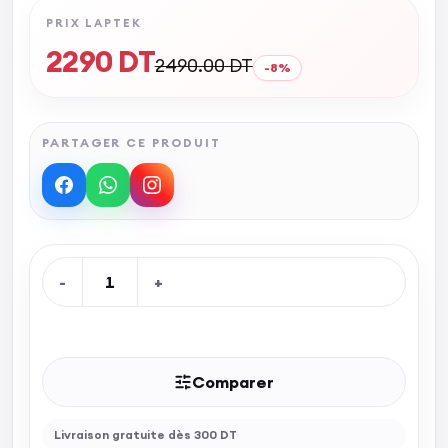
PRIX LAPTEK
2290
DT
2490.00
DT
-
8
%
PARTAGER CE PRODUIT
-
1
+
Rupture de stock
Comparer
Livraison gratuite dès 300 DT