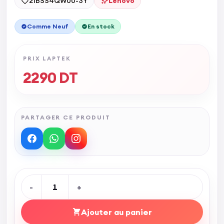
21BSS4QW00-3Y
Lenovo
Comme Neuf
En stock
PRIX LAPTEK
2290
DT
PARTAGER CE PRODUIT
-
1
+
Ajouter au panier