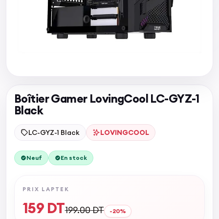
Boîtier Gamer LovingCool LC-GYZ-1
Black
LC-GYZ-1 Black
LOVINGCOOL
Neuf
En stock
PRIX LAPTEK
159
DT
199.00
DT
-
20
%