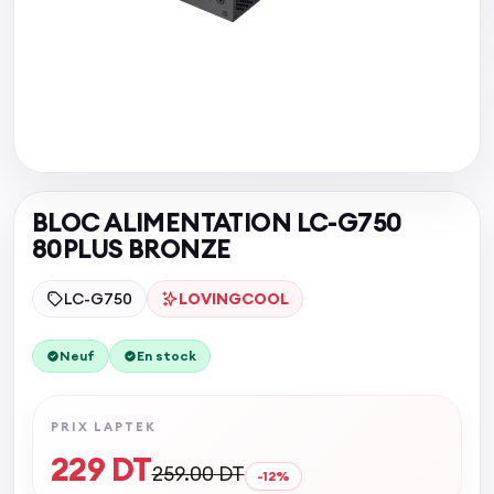
BLOC ALIMENTATION LC-G750
80PLUS BRONZE
LC-G750
LOVINGCOOL
Neuf
En stock
PRIX LAPTEK
229
DT
259.00
DT
-
12
%