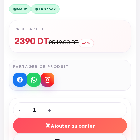
Neuf
En stock
PRIX LAPTEK
2390
DT
2549.00
DT
-
6
%
PARTAGER CE PRODUIT
-
1
+
Ajouter au panier