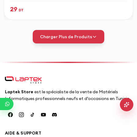
29
DT
Charger Plus de Produits
Cette page regroupe la categorie Accessoires Gaming avec
Tous les accessoires gaming au meme
La page principale Accessoires Gaming inclut les produits des sou
Choisir selon votre setup
Laptek Store
est le spécialiste de la vente de Matériels
Informatiques professionnels neufs et d’occasions en Tunisie.
Pour un setup complet, commencez par clavier et souris, ajoutez u
Recherches liées
AIDE & SUPPORT