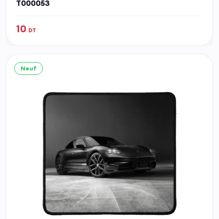
T000053
10
DT
Neuf