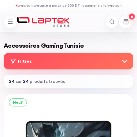
Livraison gratuite à partir de 300 DT
·
paiement a la livraison
0
Accessoires Gaming Tunisie
Gaming gear
Retrouvez tous les accessoires gaming Laptek : claviers, s
Filtres
24
sur
24
produits trouvés
Neuf