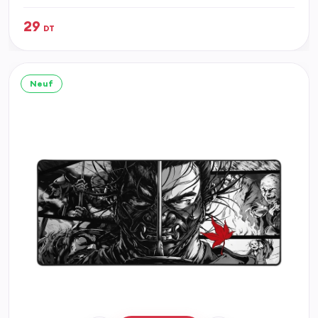
29
DT
Neuf