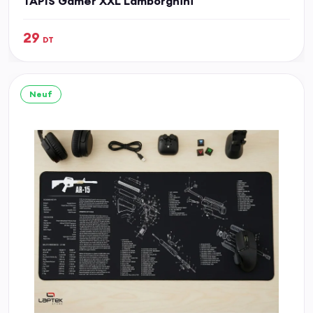
TAPIS Gamer XXL Lamborghini
29
DT
Neuf