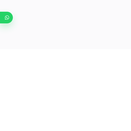
AIDE & S
Sousse 
Laptek Store
est le spécialiste de la
Mosqué
vente de Matériels Informatiques
professionnels neufs et d’occasions en
(+216) 